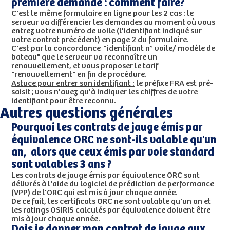
première demande : comment faire?
C'est le même formulaire en ligne pour les 2 cas : le
serveur va différencier les demandes au moment où vous
entrez votre numéro de voile (l'identifiant indiqué sur
votre contrat précédent) en page 2 du formulaire.
C'est par la concordance "identifiant n° voile/ modèle de
bateau" que le serveur va reconnaître un
renouvellement, et vous proposer le tarif
"renouvellement" en fin de procédure.
Astuce pour entrer son identifiant :
le préfixe FRA est pré-
saisit ; vous n'avez qu'à indiquer les chiffres de votre
identifiant pour être reconnu.
Autres questions générales
Pourquoi les contrats de jauge émis par
équivalence ORC ne sont-ils valable qu'un
an, alors que ceux émis par voie standard
sont valables 3 ans ?
Les contrats de jauge émis par équivalence ORC sont
délivrés à l'aide du logiciel de prédiction de performance
(VPP) de l'ORC qui est mis à jour chaque année.
De ce fait, les certificats ORC ne sont valable qu'un an et
les ratings OSIRIS calculés par équivalence doivent être
mis à jour chaque année.
Dois je donner mon contrat de jauge aux